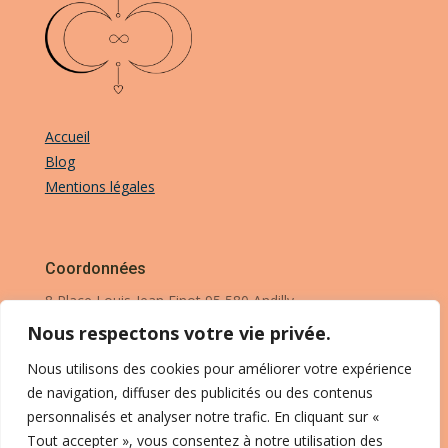
Accueil
Blog
Mentions légales
Coordonnées
8 Place Louis-Jean Finot 95 580 Andilly
Nous respectons votre vie privée.
Tel. 06 28 57 68 74
Nous utilisons des cookies pour améliorer votre expérience
Retrouvez-moi sur les réseaux sociaux
de navigation, diffuser des publicités ou des contenus
personnalisés et analyser notre trafic. En cliquant sur «
Tout accepter », vous consentez à notre utilisation des