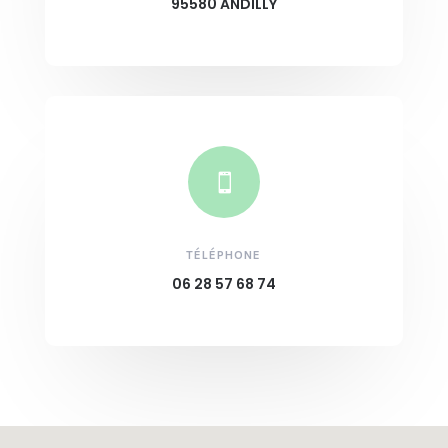
95580 ANDILLY

TÉLÉPHONE
06 28 57 68 74